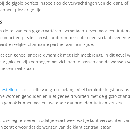
j de gigolo perfect inspeelt op de verwachtingen van de klant, of 
nnen, plezierige tijd.
s
an de rol van een gigolo variëren. Sommigen kiezen voor een intiem
k contact en plezier, terwijl anderen misschien een sociaal evenem
antrekkelijke, charmante partner aan hun zijde.
, wat een geheel andere dynamiek met zich meebrengt. In dit geval 
de gigolo, en zijn vermogen om zich aan te passen aan de wensen 
ie centraal staan.
 bestellen
, is discretie van groot belang. Veel bemiddelingsbureaus
privé worden gehouden en niet gedeeld worden met de gigolo of an
hun gemak kunnen voelen, wetende dat hun identiteit en keuzes
 overleg te voeren, zodat je exact weet wat je kunt verwachten va
en zorgt ervoor dat de wensen van de klant centraal staan.