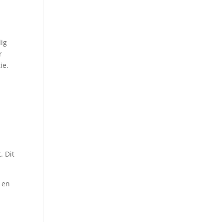
dig
r
ie.
. Dit
 en