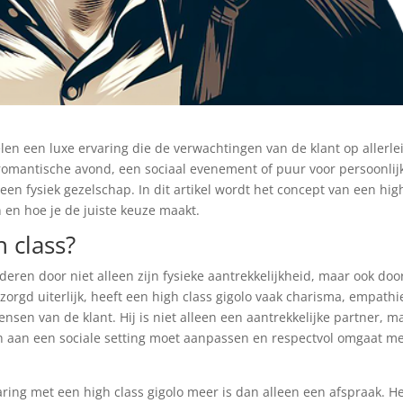
elen een luxe ervaring die de verwachtingen van de klant op allerle
romantische avond, een sociaal evenement of puur voor persoonlij
een fysiek gezelschap. In dit artikel wordt het concept van een hig
 en hoe je de juiste keuze maakt.
 class?
deren door niet alleen zijn fysieke aantrekkelijkheid, maar ook doo
zorgd uiterlijk, heeft een high class gigolo vaak charisma, empathi
sen van de klant. Hij is niet alleen een aantrekkelijke partner, m
ch aan een sociale setting moet aanpassen en respectvol omgaat m
ing met een high class gigolo meer is dan alleen een afspraak. H