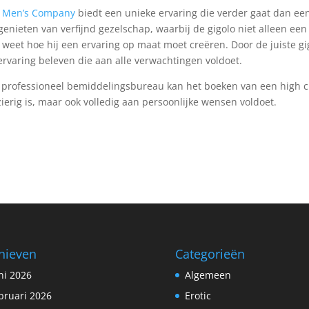
 Men’s Company
biedt een unieke ervaring die verder gaat dan ee
enieten van verfijnd gezelschap, waarbij de gigolo niet alleen een
 weet hoe hij een ervaring op maat moet creëren. Door de juiste gi
ervaring beleven die aan alle verwachtingen voldoet.
n professioneel bemiddelingsbureau kan het boeken van een high c
zierig is, maar ook volledig aan persoonlijke wensen voldoet.
hieven
Categorieën
ni 2026
Algemeen
bruari 2026
Erotic