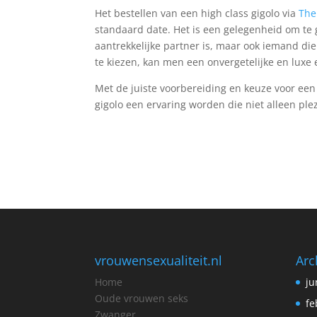
Het bestellen van een high class gigolo via
The
standaard date. Het is een gelegenheid om te g
aantrekkelijke partner is, maar ook iemand die
te kiezen, kan men een onvergetelijke en luxe 
Met de juiste voorbereiding en keuze voor ee
gigolo een ervaring worden die niet alleen ple
vrouwensexualiteit.nl
Arc
Home
ju
Oude vrouwen seks
fe
Zwanger