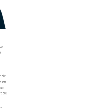
i
ke
h
r de
e en
aar
et de
et