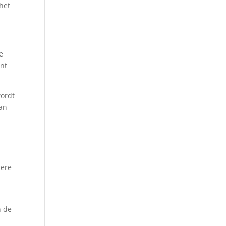
het
e
ent
wordt
van
dere
n de